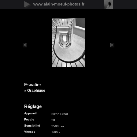
www.alain-moeuf-photos.fr
Nouveautés
Urbain
Nature
Panoramique
Faune
Microcosmos
Flore
Objets
Graphique
Illustrations
Humanité
Escalier
» Graphique
Réglage
Appareil
Nikon D850
Focale
28
Sensibilité
2500 Iso
Vitesse
1/80 s