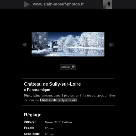
www.alain-moeuf-photos.fr
Nouveautés
Urbain
Nature
Panoramique
Faune
Microcosmos
Flore
Objets
Graphique
Illustrations
Humanité
Château de Sully-sur-Loire
» Panoramique
Photo pânoramique, avec 3 photos, en infra rouge, avec un filtre
720nm, du
Château de Sully-sur-Loire
.
Réglage
Appareil
Nikon D850 Défiltré
Focale
85mm
Sensibilité
64 Iso