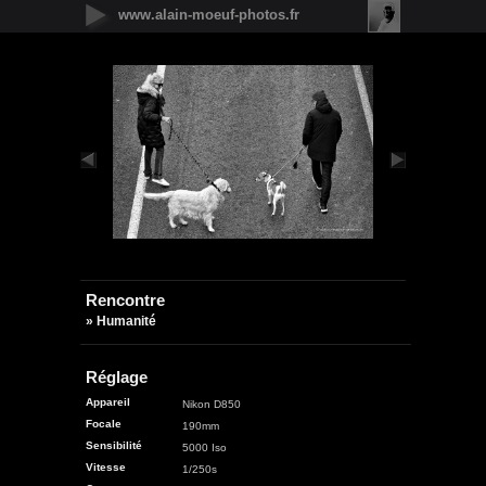
www.alain-moeuf-photos.fr
Nouveautés
Urbain
Nature
Panoramique
Faune
Microcosmos
Flore
Objets
Graphique
Illustrations
Humanité
Rencontre
» Humanité
Réglage
Appareil
Nikon D850
Focale
190mm
Sensibilité
5000 Iso
Vitesse
1/250s