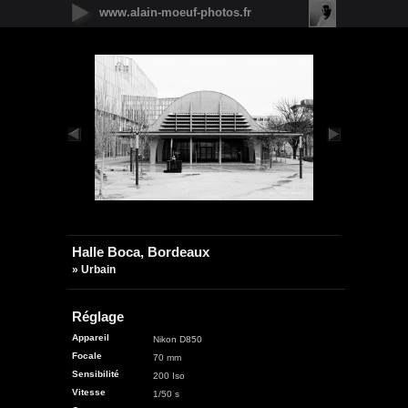
www.alain-moeuf-photos.fr
Nouveautés
Urbain
Nature
Panoramique
Faune
Microcosmos
Flore
Objets
Graphique
Illustrations
Humanité
Halle Boca, Bordeaux
» Urbain
Réglage
Appareil
Nikon D850
Focale
70 mm
Sensibilité
200 Iso
Vitesse
1/50 s