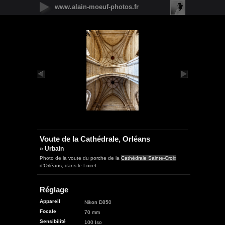
www.alain-moeuf-photos.fr
Nouveautés
Urbain
Nature
Panoramique
Faune
Microcosmos
Flore
Objets
Graphique
Illustrations
Humanité
Voute de la Cathédrale, Orléans
» Urbain
Photo de la voute du porche de la
Cathédrale Sainte-Croix
d'Orléans, dans le Loiret.
Réglage
Appareil
Nikon D850
Focale
70 mm
Sensibilité
100 Iso