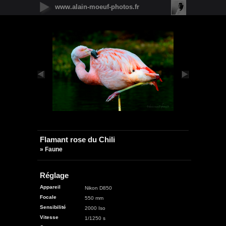
www.alain-moeuf-photos.fr
Nouveautés
Urbain
Nature
Panoramique
Faune
Microcosmos
Flore
Objets
Graphique
Illustrations
Humanité
Flamant rose du Chili
» Faune
Réglage
Appareil
Nikon D850
Focale
550 mm
Sensibilité
2000 Iso
Vitesse
1/1250 s