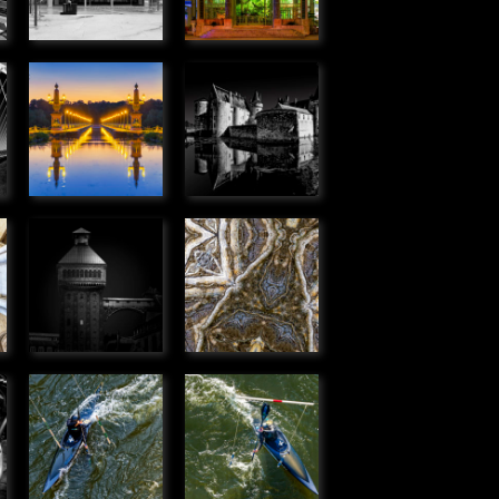
» Urbain
Pont canal
Château de
de Briare
Sully-sur-
» Urbain
Loire
» Urbain
Tour
Kaléidoscope
,
élévatrice,
» Graphique
Corbeil
» Urbain
Passer
Passer
dans la
dans la
porte
porte
» Humanité
» Humanité