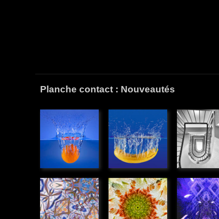
Planche contact : Nouveautés
Plouf
Plouf
Escalier
orange
banane
» Graphiq
» Illustations
» Illustations
Kaléidoscope
Rotation
Monstre
» Graphique
végétale
lumière
» Graphique
» Graphiq