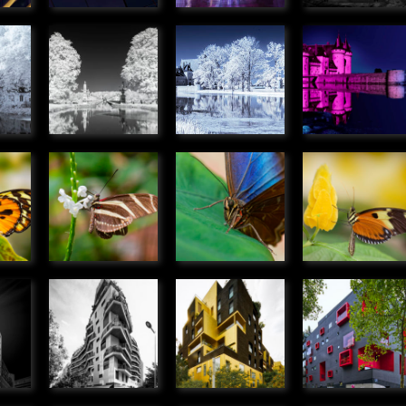
in
Pont-Canal
Château de
Château d
de Briare
Sully-sur-
Sully-sur-
» Panoramique
Loire
Loire
ique
» Panoramique
» Panoramiqu
ris
Heliconius
Caligo
Danaus
charithonias
eurilochus
chrysippus
smos
» Microcosmos
» Microcosmos
» Microcosmo
le
Immeuble
Immeuble
Immeuble
ade
Av Emile
rue M.
Av Emile
ges,
Zola,
Bontemps,
Zola,
ux
Boulogne
Boulogne
Boulogne
Billancourt
Billancourt
Billancourt
» Urbain
» Urbain
» Urbain