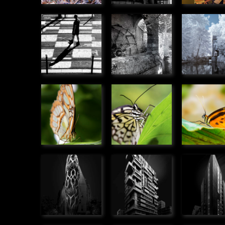
Pion
Le moulin
Le moul
» Humanité
des
des
Béchets
Béchets
» Panoramique
» Panoram
Siproeta
Idea
Hypothy
stelenes
leuconoe
ninonia
» Microcosmos
» Microcosmos
» Microco
Immeuble
Immeuble
Immeub
rue de
rue Beck,
promen
Meudon,
Bordeaux
des For
Boulogne
» Urbain
Bordea
Billancourt
» Urbain
» Urbain