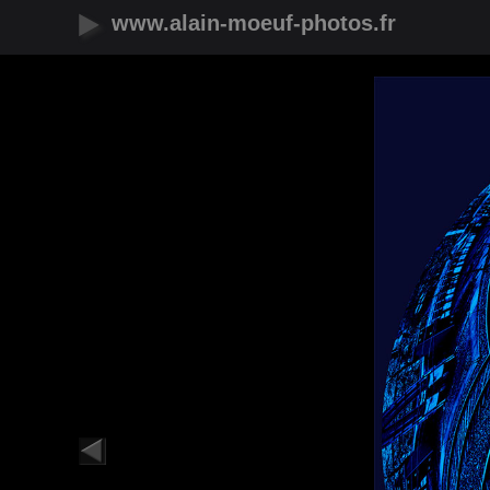
www.alain-moeuf-photos.fr
Nouveautés
Urbain
Nature
Panoramique
Faune
Microcosmos
Flore
Objets
Graphique
Illustrations
Humanité