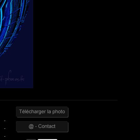
-
-
-