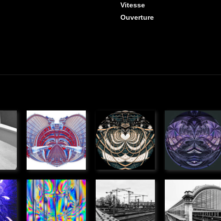
Vitesse
Ouverture
Anamorphose
Anamorphose
Anamorph
ue
» Graphique
» Graphique
» Graphique
 de
Couteaux
Monde
Gare St
polarisés
d'acier
Jean,
ue
» Graphique
» Urbain
Bordeaux