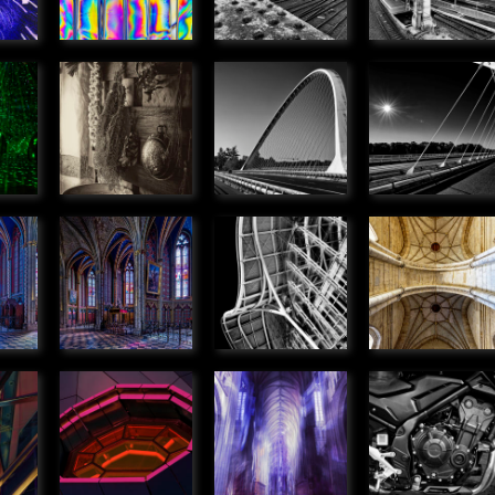
» Urbain
ert
Ancien
Pont de
Pont de
é
temps
l'Europe,
l'Europe,
» Objets
Orléans
Orléans
» Urbain
» Urbain
es
Chapelles
Gare
Voute de la
dans la
d'Orléans
Cathédrale
ale
Cathédrale
» Urbain
Orléans
» Urbain
» Urbain
lette
Volcan
Coeur de
Honda
ue
métallique
lumière
Hornet
» Graphique
» Graphique
» Objets