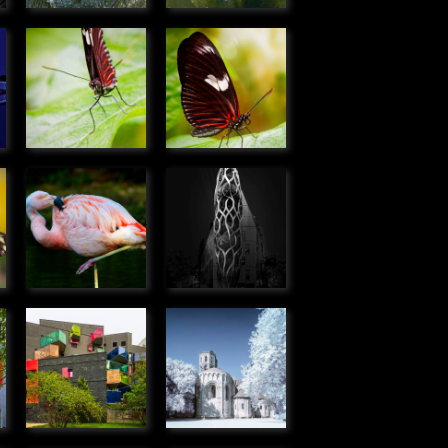
e
Heliconius
Heliconius
doris
doris
» Microcosmos
» Microcosmos
e
Flamant
Immeuble
rose du
rue de
s
Chili
Meudon,
» Faune
Boulogne
Billancourt
» Urbain
Immeuble
Abbaye de
allée R.
La Sauve-
Doisneau,
Majeure
Boulogne
» Urbain
Billancourt
» Urbain