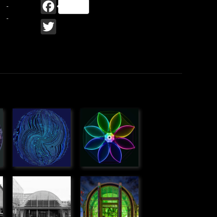
Facebook
-
-
Twitter
ose
Anamorphose
Rotation de
» Graphique
verre
» Graphique
Halle Boca,
La serre,
Bordeaux
Jardin des
» Urbain
plantes