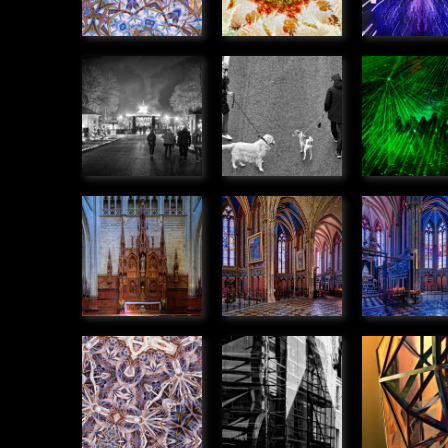
Manége de
Rencontre
Rayon v
noël
» Humanité
» Humanit
» Humanité
Retable de
Chapelles
Chapell
la
dans la
dans la
Cathédrale,
Cathédrale
Cathédr
Orléans
» Urbain
» Urbain
» Urbain
Kaléidoscope
Echafaudage
Exosque
» Graphique
» Graphique
» Graphiq