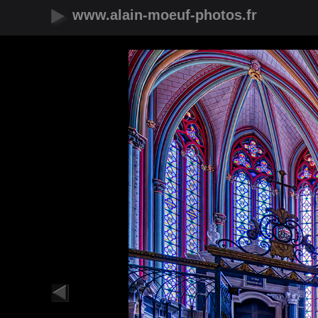
www.alain-moeuf-photos.fr
Nouveautés
Urbain
Nature
Panoramique
Faune
Microcosmos
Flore
Objets
Graphique
Illustrations
Humanité