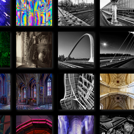
polarisés
d'acier
Jean,
ue
» Graphique
» Urbain
Bordeaux
» Urbain
ert
Ancien
Pont de
Pont de
é
temps
l'Europe,
l'Europe,
» Objets
Orléans
Orléans
» Urbain
» Urbain
es
Chapelles
Gare
Voute de la
dans la
d'Orléans
Cathédrale
ale
Cathédrale
» Urbain
Orléans
» Urbain
» Urbain
lette
Volcan
Coeur de
Honda
ue
métallique
lumière
Hornet