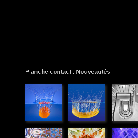
Planche contact : Nouveautés
Plouf
Plouf
Escalier
orange
banane
» Graphiq
» Illustations
» Illustations
Kaléidoscope
Rotation
Monstre