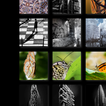
Pion
Le moulin
Le moul
» Humanité
des
des
Béchets
Béchets
» Panoramique
» Panoram
Siproeta
Idea
Hypothy
stelenes
leuconoe
ninonia
» Microcosmos
» Microcosmos
» Microco
Immeuble
Immeuble
Immeub
rue de
rue Beck,
promen
Meudon,
Bordeaux
des For
Boulogne
» Urbain
Bordea