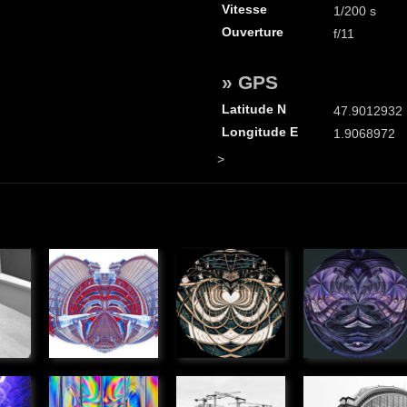
Vitesse
1/200 s
Ouverture
f/11
» GPS
Latitude N
47.9012932
Longitude E
1.9068972
>
Anamorphose
Anamorphose
Anamorph
ue
» Graphique
» Graphique
» Graphique
 de
Couteaux
Monde
Gare St