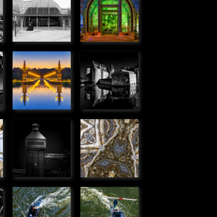
Bordeaux
Jardin des
» Urbain
plantes
» Urbain
Pont canal
Château de
de Briare
Sully-sur-
» Urbain
Loire
» Urbain
Tour
Kaléidoscope
,
élévatrice,
» Graphique
Corbeil
» Urbain
Passer
Passer
dans la
dans la