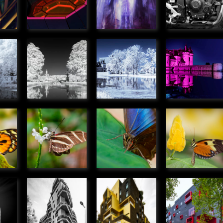
» Graphique
» Graphique
» Objets
in
Pont-Canal
Château de
Château d
de Briare
Sully-sur-
Sully-sur-
» Panoramique
Loire
Loire
ique
» Panoramique
» Panoramiqu
ris
Heliconius
Caligo
Danaus
charithonias
eurilochus
chrysippus
smos
» Microcosmos
» Microcosmos
» Microcosmo
le
Immeuble
Immeuble
Immeuble
ade
Av Emile
rue M.
Av Emile
ges,
Zola,
Bontemps,
Zola,
ux
Boulogne
Boulogne
Boulogne