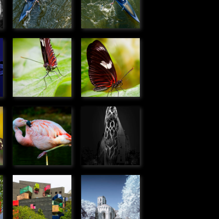
porte
porte
» Humanité
» Humanité
e
Heliconius
Heliconius
doris
doris
» Microcosmos
» Microcosmos
e
Flamant
Immeuble
rose du
rue de
s
Chili
Meudon,
» Faune
Boulogne
Billancourt
» Urbain
Immeuble
Abbaye de
allée R.
La Sauve-
Doisneau,
Majeure
Boulogne
» Urbain