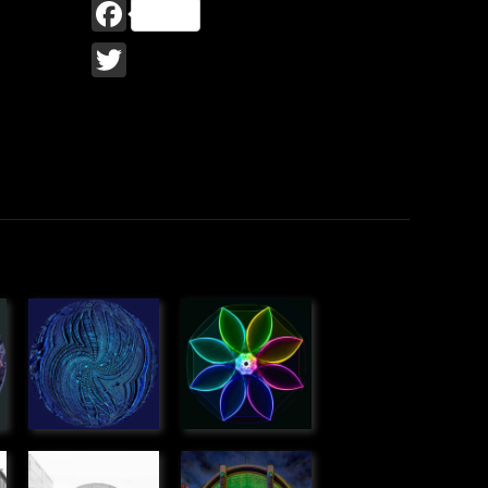
Facebook
Twitter
ose
Anamorphose
Rotation de
» Graphique
verre
» Graphique
Halle Boca,
La serre,