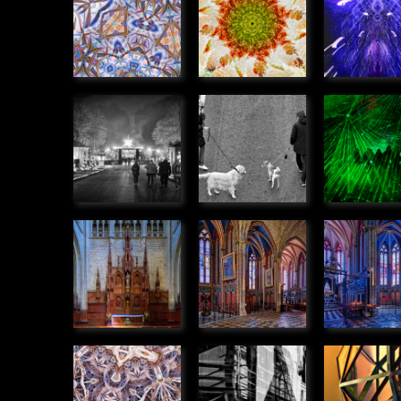
» Graphique
végétale
lumière
» Graphique
» Graphiq
Manége de
Rencontre
Rayon v
noël
» Humanité
» Humanit
» Humanité
Retable de
Chapelles
Chapell
la
dans la
dans la
Cathédrale,
Cathédrale
Cathédr
Orléans
» Urbain
» Urbain
» Urbain
Kaléidoscope
Echafaudage
Exosque
» Graphique
» Graphique
» Graphiq