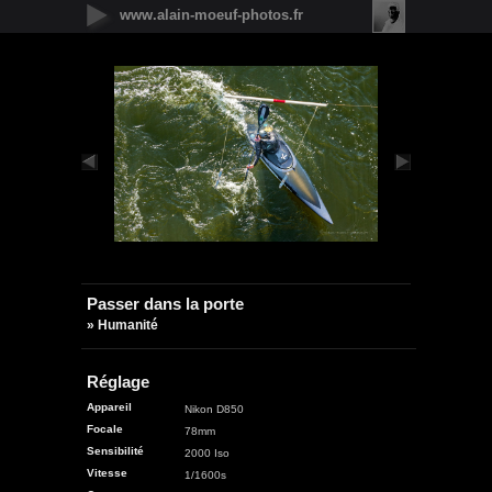
www.alain-moeuf-photos.fr
Nouveautés
Urbain
Nature
Panoramique
Faune
Microcosmos
Flore
Objets
Graphique
Illustrations
Humanité
Passer dans la porte
» Humanité
Réglage
Appareil
Nikon D850
Focale
78mm
Sensibilité
2000 Iso
Vitesse
1/1600s