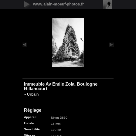
www.alain-moeuf-photos.fr
Nouveautés
Urbain
Nature
Panoramique
Faune
Microcosmos
Flore
Objets
Graphique
Illustrations
Humanité
Immeuble Av Emile Zola, Boulogne
Billancourt
» Urbain
Réglage
Appareil
Nikon D850
Focale
15 mm
Sensibilité
100 Iso
Vitesse
1/200 s