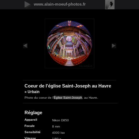
www.alain-moeuf-photos.fr
Nouveautés
Urbain
Nature
Panoramique
Faune
Microcosmos
Flore
Objets
Graphique
Illustrations
Humanité
Coeur de l'église Saint-Joseph au Havre
» Urbain
Photo du coeur de l'
Église Saint-Joseph
, au Havre.
Réglage
Appareil
Nikon D850
Focale
8 mm
Sensibilité
4000 Iso
Vitesse
1/80 s