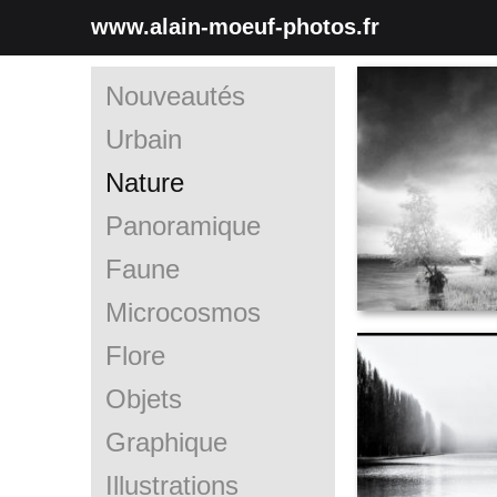
www.alain-moeuf-photos.fr
Seul
Nouveautés
» Nature
Urbain
Nature
Panoramique
Faune
Microcosmos
Flore
Un bassin p
» Nature
Objets
Graphique
Illustrations