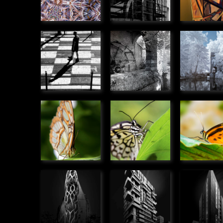
Pion
Le moulin
Le moul
» Humanité
des
des
Béchets
Béchets
» Panoramique
» Panoram
Siproeta
Idea
Hypothy
stelenes
leuconoe
ninonia
» Microcosmos
» Microcosmos
» Microco
Immeuble
Immeuble
Immeub
rue de
rue Beck,
promen
Meudon,
Bordeaux
des For
Boulogne
» Urbain
Bordea