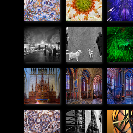
» Graphique
» Graphiq
Manége de
Rencontre
Rayon v
noël
» Humanité
» Humanit
» Humanité
Retable de
Chapelles
Chapell
la
dans la
dans la
Cathédrale,
Cathédrale
Cathédr
Orléans
» Urbain
» Urbain
» Urbain
Kaléidoscope
Echafaudage
Exosque
» Graphique
» Graphique
» Graphiq