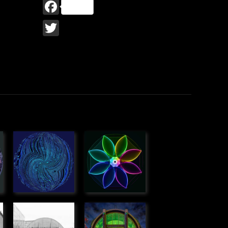
Facebook
Twitter
ose
Anamorphose
Rotation de
» Graphique
verre
» Graphique
Halle Boca,
La serre,
Bordeaux
Jardin des