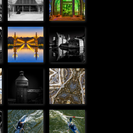
» Urbain
plantes
» Urbain
Pont canal
Château de
de Briare
Sully-sur-
» Urbain
Loire
» Urbain
Tour
Kaléidoscope
,
élévatrice,
» Graphique
Corbeil
» Urbain
Passer
Passer
dans la
dans la
porte
porte