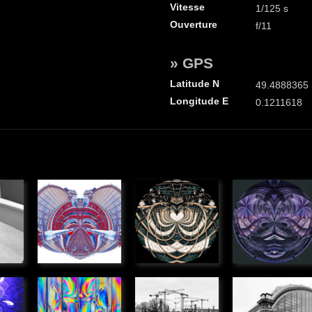
Vitesse
1/125 s
Ouverture
f/11
» GPS
Latitude N
49.4888365
Longitude E
0.1211618
Anamorphose
Anamorphose
Anamorph
ue
» Graphique
» Graphique
» Graphique
 de
Couteaux
Monde
Gare St
polarisés
d'acier
Jean,