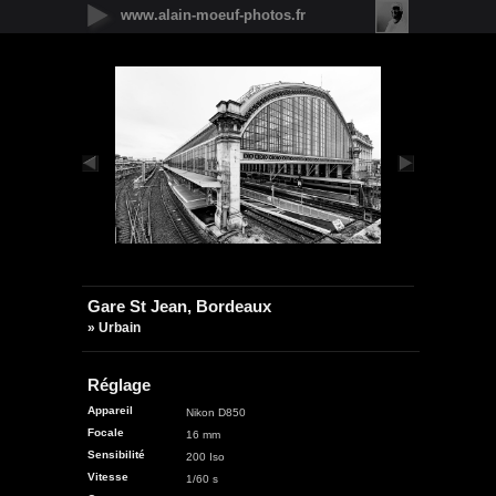
www.alain-moeuf-photos.fr
Nouveautés
Urbain
Nature
Panoramique
Faune
Microcosmos
Flore
Objets
Graphique
Illustrations
Humanité
Gare St Jean, Bordeaux
» Urbain
Réglage
Appareil
Nikon D850
Focale
16 mm
Sensibilité
200 Iso
Vitesse
1/60 s