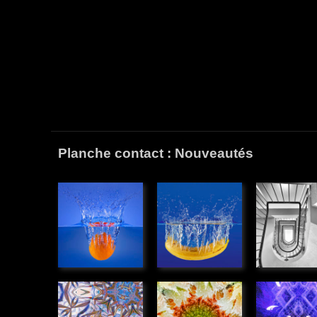
Planche contact : Nouveautés
Plouf
Plouf
Escalier
orange
banane
» Graphiq
» Illustations
» Illustations
Kaléidoscope
Rotation
Monstre
» Graphique
végétale
lumière