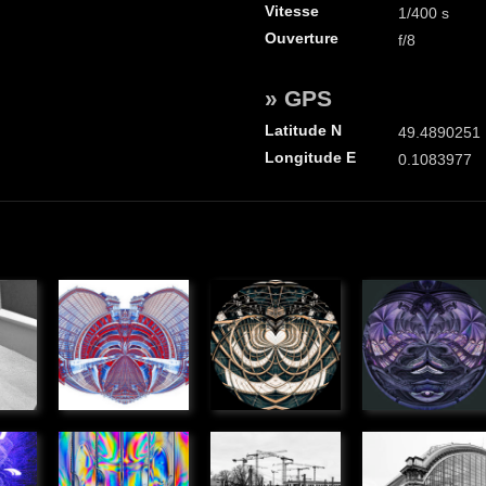
Vitesse
1/400 s
Ouverture
f/8
» GPS
Latitude N
49.4890251
Longitude E
0.1083977
Anamorphose
Anamorphose
Anamorph
ue
» Graphique
» Graphique
» Graphique
 de
Couteaux
Monde
Gare St
polarisés
d'acier
Jean,