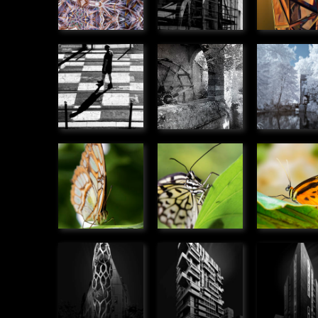
Pion
Le moulin
Le moul
» Humanité
des
des
Béchets
Béchets
» Panoramique
» Panoram
Siproeta
Idea
Hypothy
stelenes
leuconoe
ninonia
» Microcosmos
» Microcosmos
» Microco
Immeuble
Immeuble
Immeub
rue de
rue Beck,
promen
Meudon,
Bordeaux
des For
Boulogne
» Urbain
Bordea