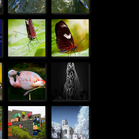
» Humanité
» Humanité
e
Heliconius
Heliconius
doris
doris
» Microcosmos
» Microcosmos
e
Flamant
Immeuble
rose du
rue de
s
Chili
Meudon,
» Faune
Boulogne
Billancourt
» Urbain
Immeuble
Abbaye de
allée R.
La Sauve-
Doisneau,
Majeure
Boulogne
» Urbain