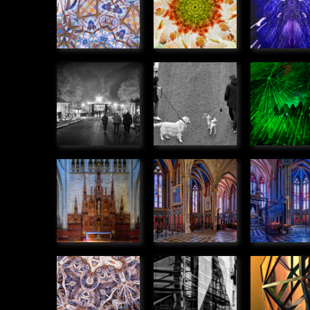
» Graphique
» Graphiq
Manége de
Rencontre
Rayon v
noël
» Humanité
» Humanit
» Humanité
Retable de
Chapelles
Chapell
la
dans la
dans la
Cathédrale,
Cathédrale
Cathédr
Orléans
» Urbain
» Urbain
» Urbain
Kaléidoscope
Echafaudage
Exosque
» Graphique
» Graphique
» Graphiq