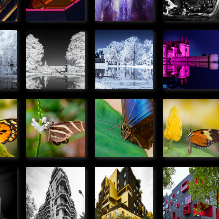
in
Pont-Canal
Château de
Château d
de Briare
Sully-sur-
Sully-sur-
» Panoramique
Loire
Loire
ique
» Panoramique
» Panoramiqu
ris
Heliconius
Caligo
Danaus
charithonias
eurilochus
chrysippus
smos
» Microcosmos
» Microcosmos
» Microcosmo
le
Immeuble
Immeuble
Immeuble
ade
Av Emile
rue M.
Av Emile
ges,
Zola,
Bontemps,
Zola,
ux
Boulogne
Boulogne
Boulogne