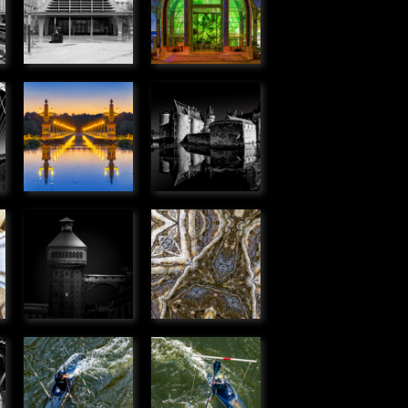
» Urbain
plantes
» Urbain
Pont canal
Château de
de Briare
Sully-sur-
» Urbain
Loire
» Urbain
Tour
Kaléidoscope
,
élévatrice,
» Graphique
Corbeil
» Urbain
Passer
Passer
dans la
dans la
porte
porte