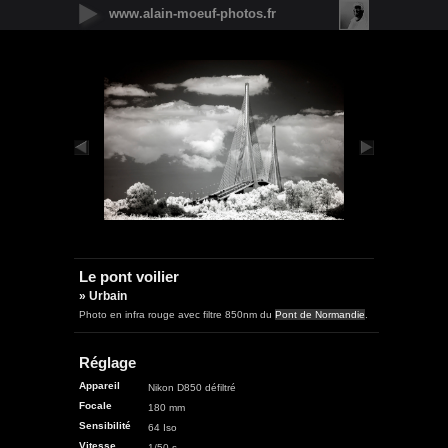
www.alain-moeuf-photos.fr
Nouveautés
Urbain
Nature
Panoramique
Faune
Microcosmos
Flore
Objets
Graphique
Illustrations
Humanité
Le pont voilier
» Urbain
Photo en infra rouge avec filtre 850nm du
Pont de Normandie
.
Réglage
Appareil
Nikon D850 défiltré
Focale
180 mm
Sensibilité
64 Iso
Vitesse
1/50 s