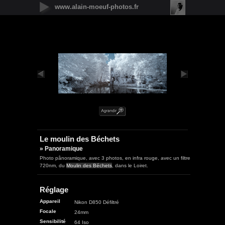
www.alain-moeuf-photos.fr
Nouveautés
Urbain
Nature
Panoramique
Faune
Microcosmos
Flore
Objets
Graphique
Illustrations
Humanité
Le moulin des Béchets
» Panoramique
Photo pânoramique, avec 3 photos, en infra rouge, avec un filtre
720nm, du
Moulin des Béchets
, dans le Loiret.
Réglage
Appareil
Nikon D850 Défiltré
Focale
24mm
Sensibilité
64 Iso