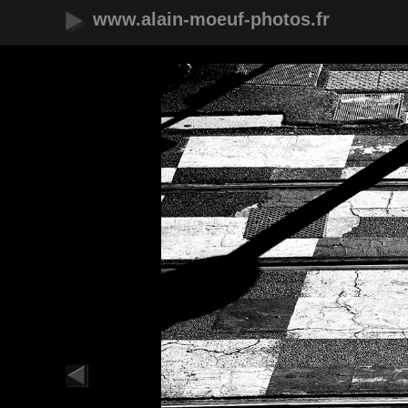
www.alain-moeuf-photos.fr
Nouveautés
Urbain
Nature
Panoramique
Faune
Microcosmos
Flore
Objets
Graphique
Illustrations
Humanité