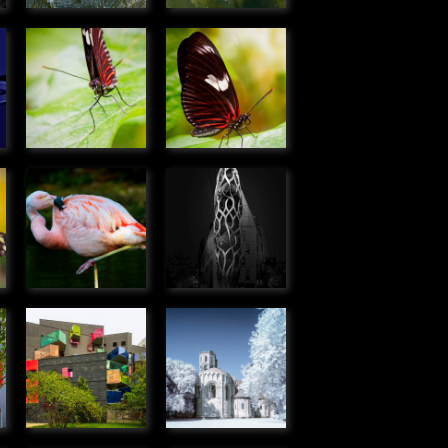
e
Heliconius
Heliconius
doris
doris
» Microcosmos
» Microcosmos
e
Flamant
Immeuble
rose du
rue de
s
Chili
Meudon,
» Faune
Boulogne
Billancourt
» Urbain
Immeuble
Abbaye de
allée R.
La Sauve-
Doisneau,
Majeure
Boulogne
» Urbain
Billancourt
» Urbain