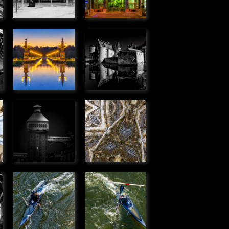
» Urbain
Pont canal
Château de
de Briare
Sully-sur-
» Urbain
Loire
» Urbain
Tour
Kaléidoscope
,
élévatrice,
» Graphique
Corbeil
» Urbain
Passer
Passer
dans la
dans la
porte
porte
» Humanité
» Humanité