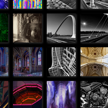
» Urbain
ert
Ancien
Pont de
Pont de
é
temps
l'Europe,
l'Europe,
» Objets
Orléans
Orléans
» Urbain
» Urbain
es
Chapelles
Gare
Voute de la
dans la
d'Orléans
Cathédrale
ale
Cathédrale
» Urbain
Orléans
» Urbain
» Urbain
lette
Volcan
Coeur de
Honda
ue
métallique
lumière
Hornet
» Graphique
» Graphique
» Objets