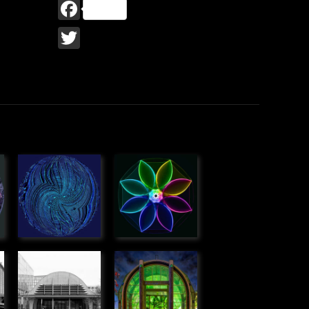
Facebook
Twitter
ose
Anamorphose
Rotation de
» Graphique
verre
» Graphique
Halle Boca,
La serre,
Bordeaux
Jardin des
» Urbain
plantes