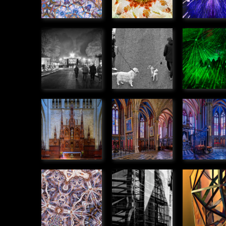
Manége de
Rencontre
Rayon v
noël
» Humanité
» Humanit
» Humanité
Retable de
Chapelles
Chapell
la
dans la
dans la
Cathédrale,
Cathédrale
Cathédr
Orléans
» Urbain
» Urbain
» Urbain
Kaléidoscope
Echafaudage
Exosque
» Graphique
» Graphique
» Graphiq