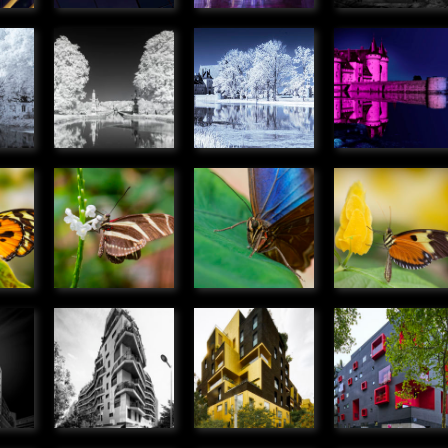
in
Pont-Canal
Château de
Château d
de Briare
Sully-sur-
Sully-sur-
» Panoramique
Loire
Loire
ique
» Panoramique
» Panoramiqu
ris
Heliconius
Caligo
Danaus
charithonias
eurilochus
chrysippus
smos
» Microcosmos
» Microcosmos
» Microcosmo
le
Immeuble
Immeuble
Immeuble
ade
Av Emile
rue M.
Av Emile
ges,
Zola,
Bontemps,
Zola,
ux
Boulogne
Boulogne
Boulogne
Billancourt
Billancourt
Billancourt
» Urbain
» Urbain
» Urbain