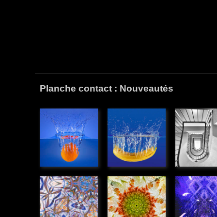
Planche contact : Nouveautés
Plouf
Plouf
Escalier
orange
banane
» Graphiq
» Illustations
» Illustations
Kaléidoscope
Rotation
Monstre
» Graphique
végétale
lumière
» Graphique
» Graphiq