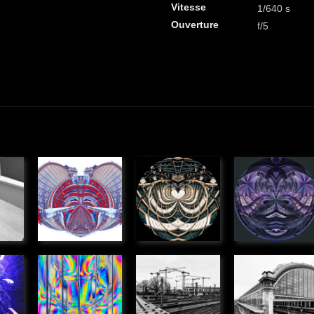
Vitesse
1/640 s
Ouverture
f/5
Anamorphose
Anamorphose
Anamorph
ue
» Graphique
» Graphique
» Graphique
 de
Couteaux
Monde
Gare St
polarisés
d'acier
Jean,
ue
» Graphique
» Urbain
Bordeaux