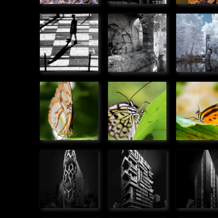
Pion
Le moulin
Le moul
» Humanité
des
des
Béchets
Béchets
» Panoramique
» Panoram
Siproeta
Idea
Hypothy
stelenes
leuconoe
ninonia
» Microcosmos
» Microcosmos
» Microco
Immeuble
Immeuble
Immeub
rue de
rue Beck,
promen
Meudon,
Bordeaux
des For
Boulogne
» Urbain
Bordea
Billancourt
» Urbain
» Urbain